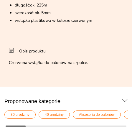
długość:ok. 225m
szerokość: ok. 5mm
wstążka plastikowa w kolorze czerwonym
Opis produktu
Czerwona wstążka do balonów na szpulce.
Proponowane kategorie
30 urodziny
40 urodziny
Akcesoria do balonów
A