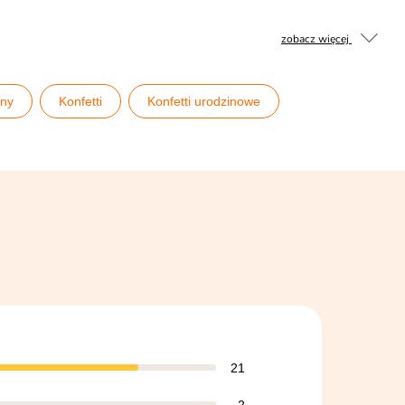
zobacz więcej
iny
Konfetti
Konfetti urodzinowe
21
2