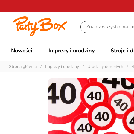
Nowości
Imprezy i urodziny
Stroje i 
Strona główna
/
Imprezy i urodziny
/
Urodziny dorosłych
/
4