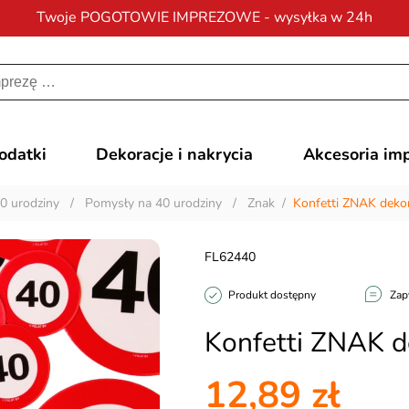
Twoje POGOTOWIE IMPREZOWE - wysyłka w 24h
Darmowa dostawa
na zamówienia od 200 zł
dodatki
Dekoracje i nakrycia
Akcesoria im
0 urodziny
/
Pomysły na 40 urodziny
/
Znak
/
Konfetti ZNAK dekor
FL62440
Produkt dostępny
Zap
Konfetti ZNAK d
12,89 zł