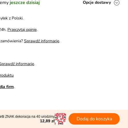
ślemy
jeszcze dzisiaj
Opcje dostawy
yłek z Polski.
24h.
Przeczytaj opinie
.
i zamówienia?
Sprawdź informacje
.
Sprawdź informacje
.
roduktu
dla firm
.
etti ZNAK dekoracja na 40 urodziny
Dodaj do koszyka
12,89 zł