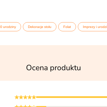
0 urodziny
Dekoracje stołu
Folat
Imprezy i urodz
k
Ocena produktu