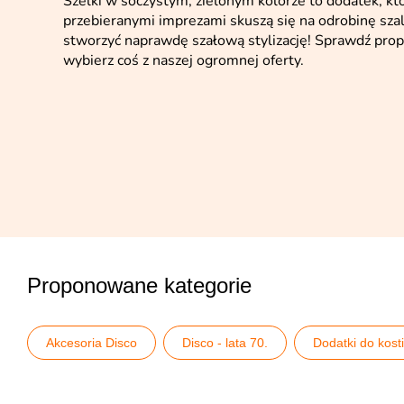
Szelki w soczystym, zielonym kolorze to dodatek, któr
przebieranymi imprezami skuszą się na odrobinę sza
stworzyć naprawdę szałową stylizację! Sprawdź prop
wybierz coś z naszej ogromnej oferty.
Proponowane kategorie
Akcesoria Disco
Disco - lata 70.
Dodatki do kost
Dzień Św. Patryka
Lata 20. i 30.
Muszki, szelki, 