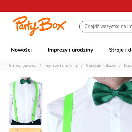
Nowości
Imprezy i urodziny
Stroje i 
Strona główna
/
Imprezy i urodziny
/
Specjalne okazje
/
Boż