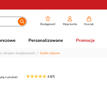
Dostępność
Moje konto
Koszyk
prezowe
Personalizowane
Promocje
do strojów świątecznych
/
Szelki zielone
4.8/5
ytaj o produkt