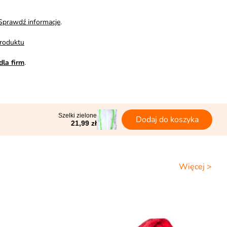
Sprawdź informacje
.
roduktu
dla firm
.
Szelki zielone
Dodaj do koszyka
21,99 zł
Więcej >