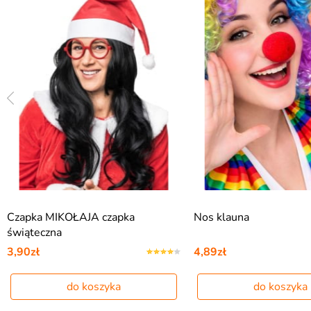
Czapka MIKOŁAJA czapka
Nos klauna
świąteczna
3,90zł
4,89zł
do koszyka
do koszyka