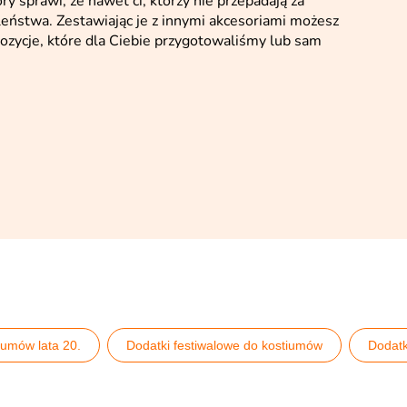
y sprawi, że nawet ci, którzy nie przepadają za
leństwa. Zestawiając je z innymi akcesoriami możesz
ozycje, które dla Ciebie przygotowaliśmy lub sam
iumów lata 20.
Dodatki festiwalowe do kostiumów
Dodatk
krawaty lata 20
Paski i szelki
Pomysły na imprezę lata 20.