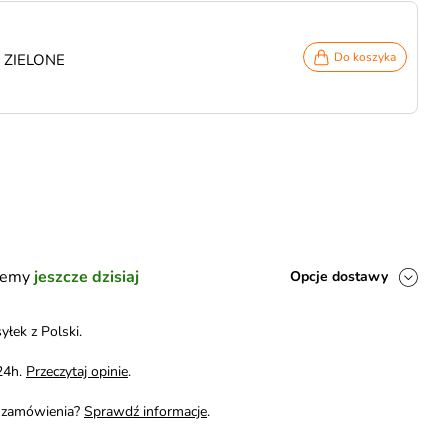
Do koszyka
e ZIELONE
ślemy
jeszcze dzisiaj
Opcje dostawy
yłek z Polski.
24h.
Przeczytaj opinie
.
i zamówienia?
Sprawdź informacje
.