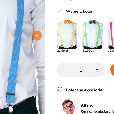
Wybierz kolor
21,99 zł
21,99 zł
19,8
-
+
Polecane akcesoria
8,89 zł
Śmieszne okulary 