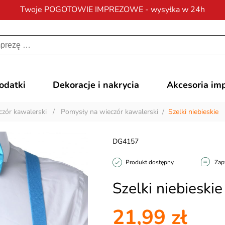
Twoje POGOTOWIE IMPREZOWE - wysyłka w 24h
Darmowa dostawa
na zamówienia od 200 zł
dodatki
Dekoracje i nakrycia
Akcesoria im
zór kawalerski
/
Pomysły na wieczór kawalerski
/
Szelki niebieskie
DG4157
Produkt dostępny
Zap
Szelki niebieskie
21,99 zł