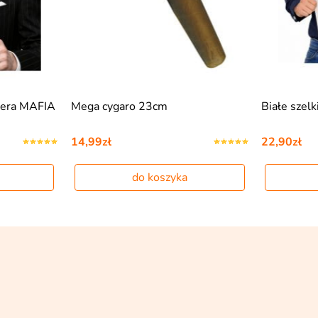
tera MAFIA
Mega cygaro 23cm
Białe szelk
14,99zł
22,90zł
do koszyka