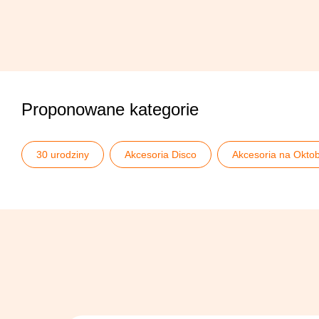
Proponowane kategorie
30 urodziny
Akcesoria Disco
Akcesoria na Oktob
Oktoberfest
Paski i szelki
Pomysły na 30 urodzi
Pozostałe dodatki disco
Wieczór kawalerski