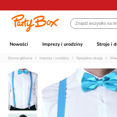
Nowości
Imprezy i urodziny
Stroje i 
Strona główna
/
Imprezy i urodziny
/
Specjalne okazje
/
Wiec