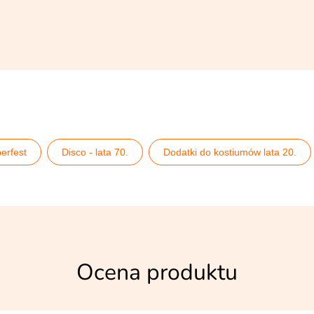
erfest
Disco - lata 70.
Dodatki do kostiumów lata 20.
ny
Pomysły na 40 urodziny
Pomysły na imprezę lata 20. 
Ocena produktu