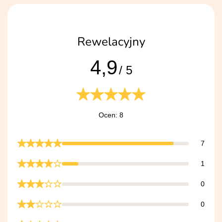
Rewelacyjny
4,9
/ 5
Ocen: 8
7
1
0
0