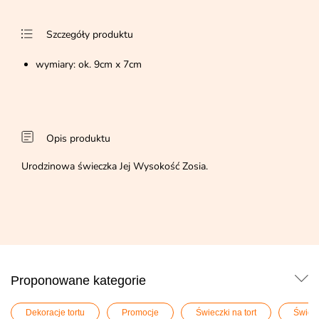
Szczegóły produktu
wymiary: ok. 9cm x 7cm
Opis produktu
Urodzinowa świeczka Jej Wysokość Zosia.
Proponowane kategorie
Dekoracje tortu
Promocje
Świeczki na tort
Świecz