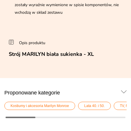
zostały wyraźnie wymienione w spisie komponentów, nie
wchodzą w skład zestawu
Opis produktu
Strój MARILYN biała sukienka - XL
Proponowane kategorie
Kostiumy i akcesoria Marilyn Monroe
Lata 40. i 50.
TV, fi