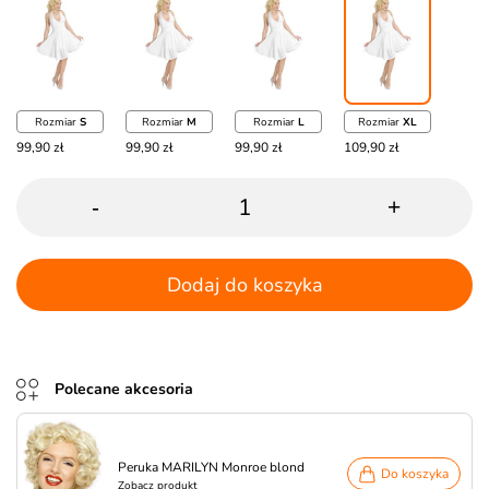
Rozmiar
S
Rozmiar
M
Rozmiar
L
Rozmiar
XL
99,90 zł
99,90 zł
99,90 zł
109,90 zł
-
+
Dodaj do koszyka
Polecane akcesoria
Peruka MARILYN Monroe blond
Do koszyka
Zobacz produkt