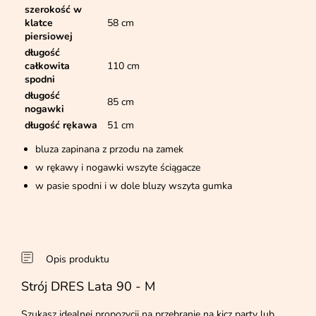
szerokość w
klatce
58 cm
piersiowej
długość
całkowita
110 cm
spodni
długość
85 cm
nogawki
długość rękawa
51 cm
bluza zapinana z przodu na zamek
w rękawy i nogawki wszyte ściągacze
w pasie spodni i w dole bluzy wszyta gumka
Opis produktu
Strój DRES Lata 90 - M
Szukasz idealnej propozycji na przebranie na kicz party lub