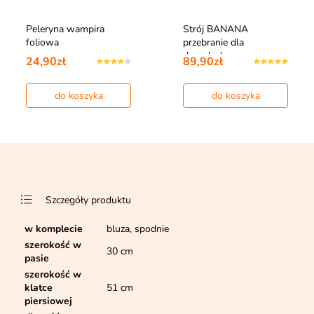
Peleryna wampira
Strój BANANA
foliowa
przebranie dla
dorosłych
24,90zł
89,90zł
do koszyka
do koszyka
Szczegóły produktu
w komplecie
bluza, spodnie
szerokość w
30 cm
pasie
szerokość w
klatce
51 cm
piersiowej