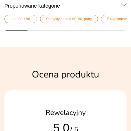
Proponowane kategorie
Lata 80. i 90.
Pomysły na lata 80. 90. party
Stroje karnawa
Ocena produktu
Rewelacyjny
5,0
/ 5