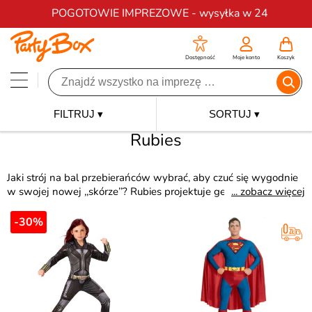
Darmowa dostawa na zamówienia od 200 zł
POGOTOWIE IMPREZOWE - wysyłka w 24
Dostępność
Moje konto
Koszyk
FILTRUJ ▾
SORTUJ ▾
Rubies
Jaki strój na bal przebierańców wybrać, aby czuć się wygodnie
w swojej nowej ,,skórze’’? Rubies projektuje genialne pod
... zobacz więcej
względem estetyki, jakości i designu kolekcje kostiumowe na
Halloween, sylwestra, karnawał i urodziny. Tutaj zrealizujesz
-30%
swój własny pomysł na przebranie.