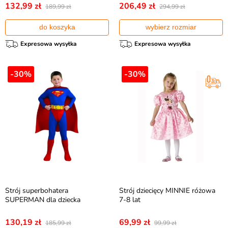
132,99 zł
206,49 zł
189,99 zł
294,99 zł
do koszyka
wybierz rozmiar
Expresowa wysyłka
Expresowa wysyłka
-30%
-30%
Strój superbohatera
Strój dziecięcy MINNIE różowa
SUPERMAN dla dziecka
7-8 lat
130,19 zł
69,99 zł
185,99 zł
99,99 zł