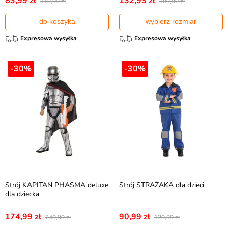
83,99 zł
132,93 zł
119,99 zł
189,90 zł
do koszyka
wybierz rozmiar
Expresowa wysyłka
Expresowa wysyłka
-30%
-30%
Strój KAPITAN PHASMA deluxe
Strój STRAŻAKA dla dzieci
dla dziecka
174,99 zł
90,99 zł
249,99 zł
129,99 zł