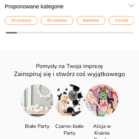
Proponowane kategorie
30 urodziny
60 urodziny
Baletnice
Chrzest
Pomysły na Twoja imprezę
Zainspiruj się i stwórz coś wyjątkowego
Białe Party
Czarno-białe
Alicja w
Party
Krainie