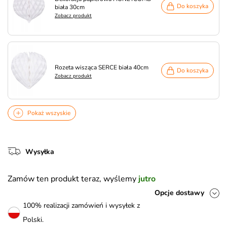
Do koszyka
biała 30cm
Zobacz produkt
Rozeta wisząca SERCE biała 40cm
Do koszyka
Zobacz produkt
Pokaż wszyskie
Wysyłka
Zamów ten produkt teraz, wyślemy
jutro
Opcje dostawy
100% realizacji zamówień i wysyłek z
Polski.