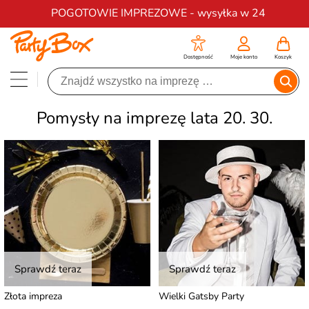
Darmowa dostawa na zamówienia od 200 zł
POGOTOWIE IMPREZOWE - wysyłka w 24
Dostępność
Moje konto
Koszyk
Pomysły na imprezę lata 20. 30.
Sprawdź teraz
Sprawdź teraz
Złota impreza
Wielki Gatsby Party