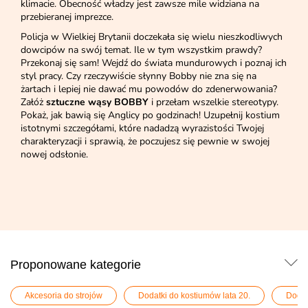
klimacie. Obecność władzy jest zawsze mile widziana na
przebieranej imprezce.
Policja w Wielkiej Brytanii doczekała się wielu nieszkodliwych
dowcipów na swój temat. Ile w tym wszystkim prawdy?
Przekonaj się sam! Wejdź do świata mundurowych i poznaj ich
styl pracy. Czy rzeczywiście słynny Bobby nie zna się na
żartach i lepiej nie dawać mu powodów do zdenerwowania?
Załóż
sztuczne wąsy BOBBY
i przełam wszelkie stereotypy.
Pokaż, jak bawią się Anglicy po godzinach! Uzupełnij kostium
istotnymi szczegółami, które nadadzą wyrazistości Twojej
charakteryzacji i sprawią, że poczujesz się pewnie w swojej
nowej odsłonie.
Proponowane kategorie
Akcesoria do strojów
Dodatki do kostiumów lata 20.
Dodat