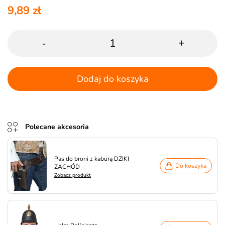
9,89 zł
-
+
Dodaj do koszyka
Polecane akcesoria
Pas do broni z kaburą DZIKI
Do koszyka
ZACHÓD
Zobacz produkt