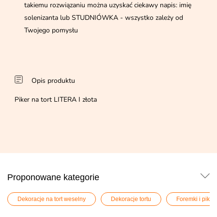
takiemu rozwiązaniu można uzyskać ciekawy napis: imię
solenizanta lub STUDNIÓWKA - wszystko zależy od
Twojego pomysłu
Opis produktu
Piker na tort LITERA I złota
Proponowane kategorie
Dekoracje na tort weselny
Dekoracje tortu
Foremki i pike