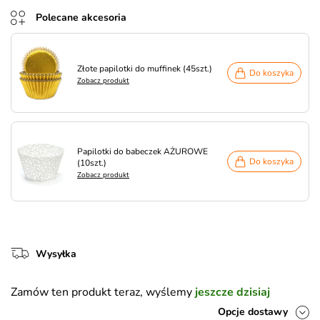
Polecane akcesoria
Złote papilotki do muffinek (45szt.)
Do koszyka
Zobacz produkt
Papilotki do babeczek AŻUROWE
Do koszyka
(10szt.)
Zobacz produkt
Wysyłka
Zamów ten produkt teraz, wyślemy
jeszcze dzisiaj
Opcje dostawy