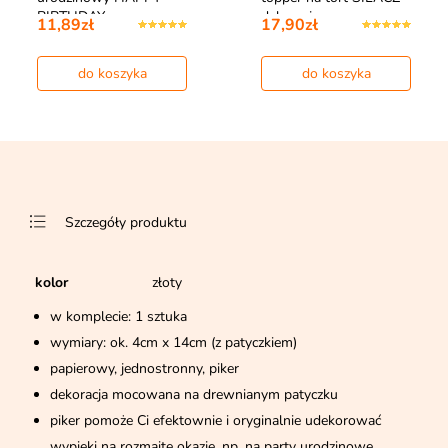
BIRTHDAY czarny
dekoracja na…
11,89zł
17,90zł
do koszyka
do koszyka
Szczegóły produktu
kolor
złoty
w komplecie: 1 sztuka
wymiary: ok. 4cm x 14cm (z patyczkiem)
papierowy, jednostronny, piker
dekoracja mocowana na drewnianym patyczku
piker pomoże Ci efektownie i oryginalnie udekorować
wypieki na rozmaite okazje, np. na party urodzinowe,