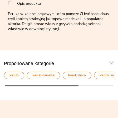
Opis produktu
Peruka w kolorze brązowym, która pomoże Ci być babelicious,
czyli kobietą atrakcyjną jak topowa modelka lub popularna
aktorka. Długie proste włosy z grzywką dodadzą seksapilu
właściwie w dowolnej stylizacji.
Proponowane kategorie
Peruki
Peruki damskie
Peruki disco
Peruki i nak