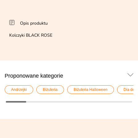
Opis produktu
Kolczyki BLACK ROSE
Proponowane kategorie
Andrzejki
Biżuteria
Biżuteria Halloween
Dia de l