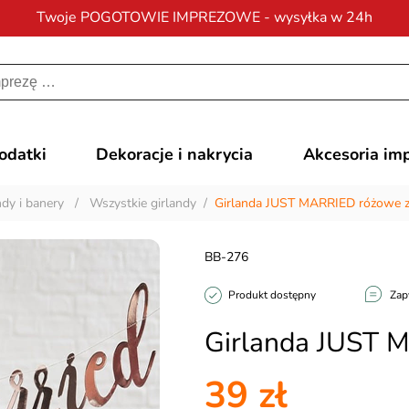
Twoje POGOTOWIE IMPREZOWE - wysyłka w 24h
Darmowa dostawa
na zamówienia od 200 zł
dodatki
Dekoracje i nakrycia
Akcesoria im
ndy i banery
/
Wszystkie girlandy
/
Girlanda JUST MARRIED różowe z
BB-276
Produkt dostępny
Zap
Girlanda JUST 
39 zł