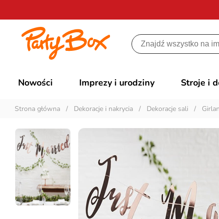
Nowości
Imprezy i urodziny
Stroje i 
Strona główna
/
Dekoracje i nakrycia
/
Dekoracje sali
/
Girla