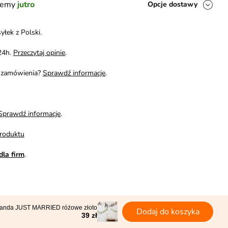
ślemy
jutro
Opcje dostawy
yłek z Polski.
24h.
Przeczytaj opinie
.
i zamówienia?
Sprawdź informacje
.
Sprawdź informacje
.
roduktu
dla firm
.
landa JUST MARRIED różowe złoto
Dodaj do koszyka
39 zł