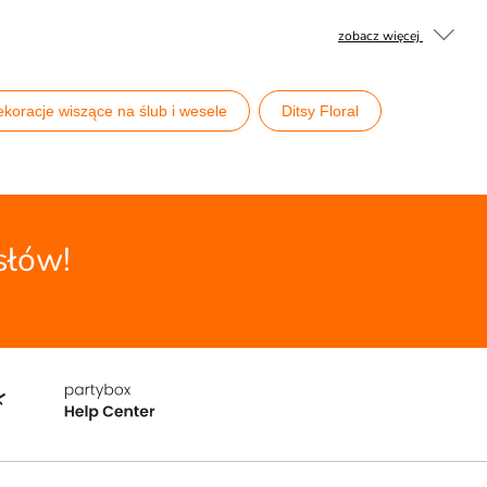
zobacz więcej
koracje wiszące na ślub i wesele
Ditsy Floral
słów!