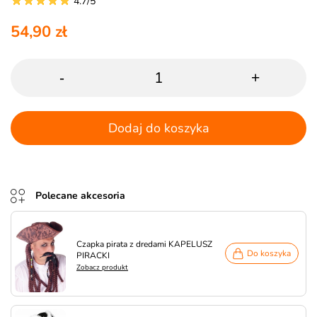
4.7/5
54,90 zł
-
+
Dodaj do koszyka
Polecane akcesoria
Czapka pirata z dredami KAPELUSZ
Do koszyka
PIRACKI
Zobacz produkt