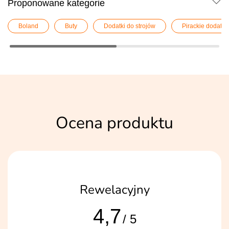
Proponowane kategorie
Boland
Buty
Dodatki do strojów
Pirackie dodatki
Ocena produktu
Rewelacyjny
4,7
/ 5