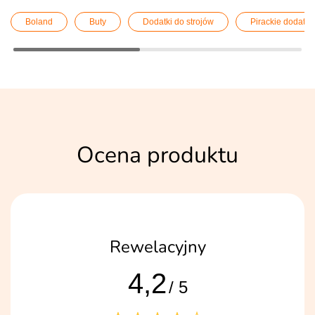
Boland
Buty
Dodatki do strojów
Pirackie dodatki
Ocena produktu
Rewelacyjny
4,2
/ 5