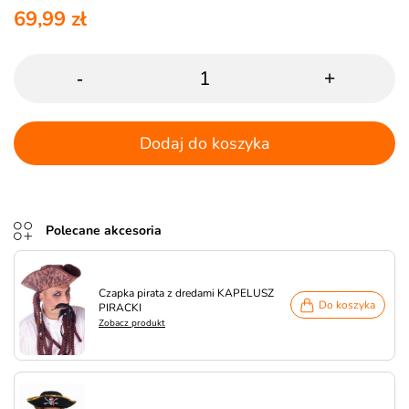
69,99 zł
-
+
Dodaj do koszyka
Polecane akcesoria
Czapka pirata z dredami KAPELUSZ
Do koszyka
PIRACKI
Zobacz produkt