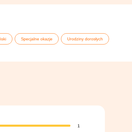
ński
Specjalne okazje
Urodziny dorosłych
1