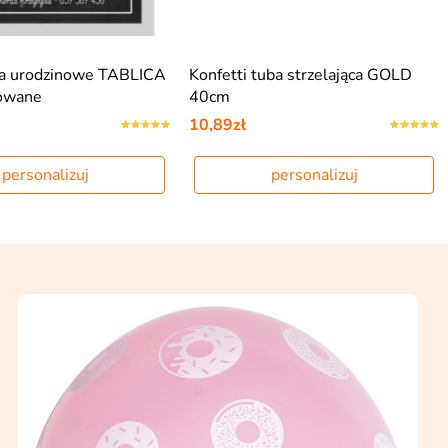
ia urodzinowe TABLICA
Konfetti tuba strzelająca GOLD
zowane
40cm
10,89zł
personalizuj
personalizuj