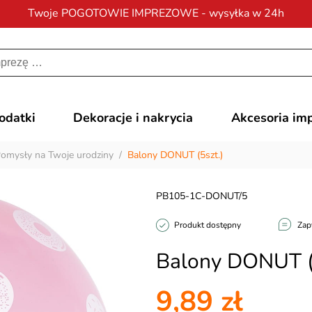
Twoje POGOTOWIE IMPREZOWE - wysyłka w 24h
Darmowa dostawa
na zamówienia od 200 zł
dodatki
Dekoracje i nakrycia
Akcesoria im
omysły na Twoje urodziny
/
Balony DONUT (5szt.)
PB105-1C-DONUT/5
Produkt dostępny
Zap
Balony DONUT (
9,89 zł