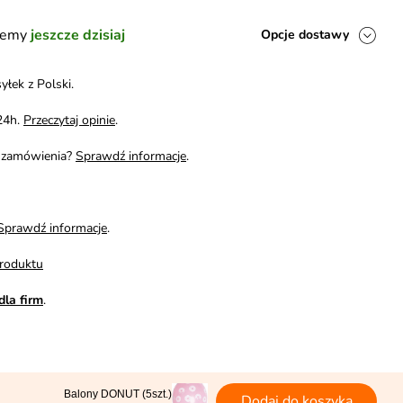
ślemy
jeszcze dzisiaj
Opcje dostawy
yłek z Polski.
24h.
Przeczytaj opinie
.
i zamówienia?
Sprawdź informacje
.
Sprawdź informacje
.
roduktu
dla firm
.
Balony DONUT (5szt.)
Dodaj do koszyka