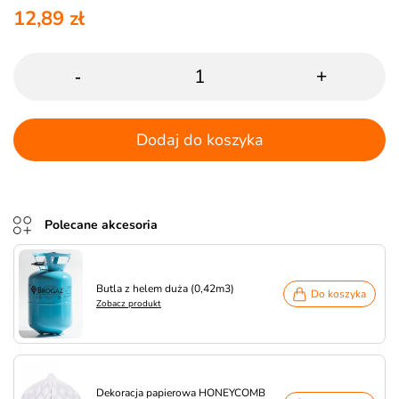
12,89 zł
-
+
Dodaj do koszyka
Polecane akcesoria
Butla z helem duża (0,42m3)
Do koszyka
Zobacz produkt
Dekoracja papierowa HONEYCOMB