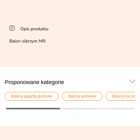
Opis produktu
Balon olbrzym MR.
Proponowane kategorie
Balony giganty gumowe
Balony gumowe
Balony na roczn