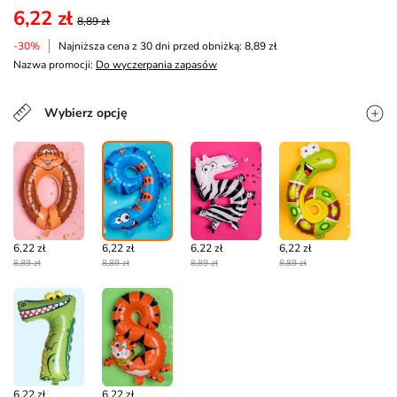
6,22 zł
8,89 zł
-30%
Najniższa cena z 30 dni przed obniżką: 8,89 zł
Nazwa promocji:
Do wyczerpania zapasów
Wybierz opcję
6,22 zł
6,22 zł
6,22 zł
6,22 zł
8,89 zł
8,89 zł
8,89 zł
8,89 zł
6,22 zł
6,22 zł