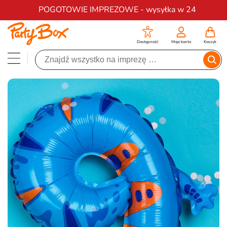
Darmowa dostawa na zamówienia od 200 zł
POGOTOWIE IMPREZOWE - wysyłka w 24
Dostępność
Moje konto
Koszyk