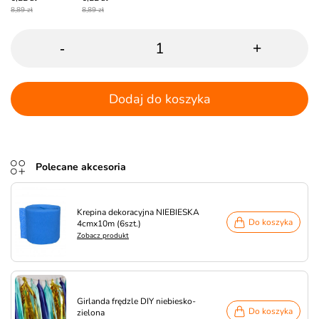
8,89 zł
8,89 zł
-
+
Dodaj do koszyka
Polecane akcesoria
Krepina dekoracyjna NIEBIESKA
Do koszyka
4cmx10m (6szt.)
Zobacz produkt
Girlanda frędzle DIY niebiesko-
Do koszyka
zielona