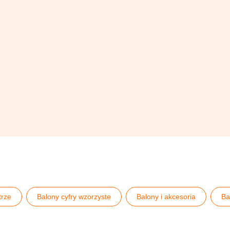
trze
Balony cyfry wzorzyste
Balony i akcesoria
Ba