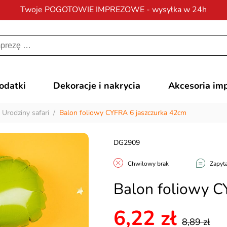
Twoje POGOTOWIE IMPREZOWE - wysyłka w 24h
Darmowa dostawa
na zamówienia od 200 zł
dodatki
Dekoracje i nakrycia
Akcesoria im
/
Urodziny safari
/
Balon foliowy CYFRA 6 jaszczurka 42cm
DG2909
Chwilowy brak
Zapyta
Balon foliowy C
6,22 zł
8,89 zł