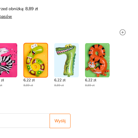
rzed obniżką: 8,89 zł
apasów
 zł
6,22 zł
6,22 zł
6,22 zł
zł
8,89 zł
8,89 zł
8,89 zł
Wyślij