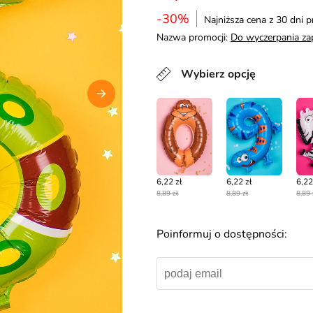
-30%
Najniższa cena z 30 dni p
Nazwa promocji:
Do wyczerpania z
Wybierz opcję
6,22 zł
6,22 zł
6,22
8,89 zł
8,89 zł
8,89 
Poinformuj o dostępności: