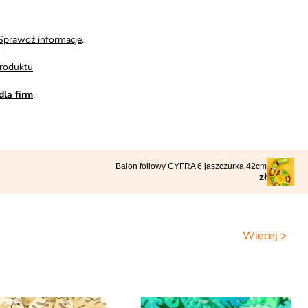
Sprawdź informacje
.
roduktu
dla firm
.
Balon foliowy CYFRA 6 jaszczurka 42cm
zł
Więcej >