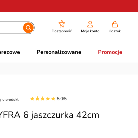
Dostępność
Moje konto
Koszyk
prezowe
Personalizowane
Promocje
5.0/5
j o produkt
YFRA 6 jaszczurka 42cm