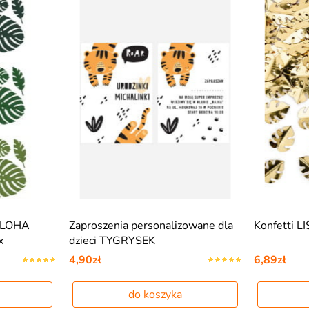
 ALOHA
Zaproszenia personalizowane dla
Konfetti 
x
dzieci TYGRYSEK
4,90zł
6,89zł
do koszyka