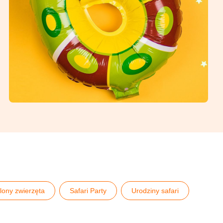
lony zwierzęta
Safari Party
Urodziny safari