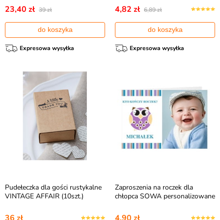
23,40 zł
4,82 zł
39 zł
6,89 zł
do koszyka
do koszyka
Expresowa wysyłka
Expresowa wysyłka
Pudełeczka dla gości rustykalne
Zaproszenia na roczek dla
VINTAGE AFFAIR (10szt.)
chłopca SOWA personalizowane
36 zł
4,90 zł