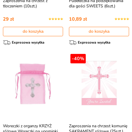
Zaproszenia na chrzest z
Pudełeczka na podziękowania
tłoczeniem (10szt.)
dla gości SWEETS (6szt.)
29 zł
10,89 zł
do koszyka
do koszyka
Expresowa wysyłka
Expresowa wysyłka
-40%
Woreczki z organzy KRZYŻ
Zaproszenia na chrzest komunię
różowe Woreczki na upominki
SAKRAMENT różowe (25szt.)