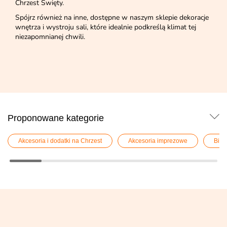
Chrzest Święty.
Spójrz również na inne, dostępne w naszym sklepie dekoracje
wnętrza i wystroju sali, które idealnie podkreślą klimat tej
niezapomnianej chwili.
Proponowane kategorie
Akcesoria i dodatki na Chrzest
Akcesoria imprezowe
Biel 