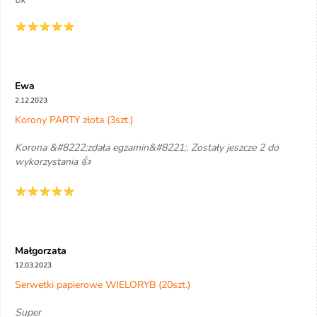
Ewa
2.12.2023
Korony PARTY złota (3szt.)
Korona &#8222;zdała egzamin&#8221;. Zostały jeszcze 2 do
wykorzystania 👍
Małgorzata
12.03.2023
Serwetki papierowe WIELORYB (20szt.)
Super