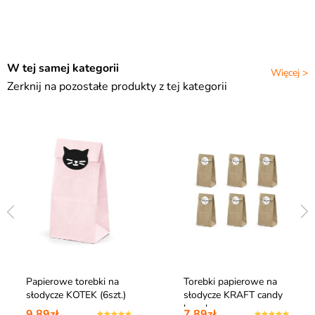
W tej samej kategorii
Więcej >
Zerknij na pozostałe produkty z tej kategorii
Papierowe torebki na
Torebki papierowe na
słodycze KOTEK (6szt.)
słodycze KRAFT candy
bar akce…
9,89zł
7,89zł