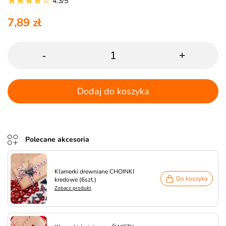
4.3/5
7,89 zł
-
+
Dodaj do koszyka
Polecane akcesoria
Klamerki drewniane CHOINKI
Do koszyka
kredowe (6szt.)
Zobacz produkt