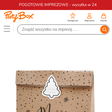
Darmowa dostawa na zamówienia od 200 zł
POGOTOWIE IMPREZOWE - wysyłka w 24
Dostępność
Moje konto
Koszyk