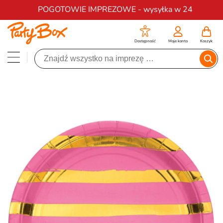
Darmowa dostawa na zamówienia od 200 zł
POGOTOWIE IMPREZOWE - wysyłka w 24
Dostępność
Moje konto
Koszyk