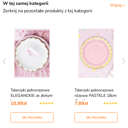
W tej samej kategorii
Więcej >
Zerknij na pozostałe produkty z tej kategorii
Talerzyki jednorazowe
Talerzyki jednorazowe
ELEGANCKIE ze złotym
różowe PASTELE 18cm
brzegie…
(6szt.)
10,89zł
7,89zł
do koszyka
do koszyka