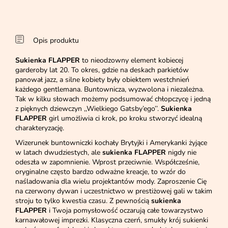
Opis produktu
Sukienka FLAPPER
to nieodzowny element kobiecej
garderoby lat 20. To okres, gdzie na deskach parkietów
panował jazz, a silne kobiety były obiektem westchnień
każdego gentlemana. Buntownicza, wyzwolona i niezależna.
Tak w kilku słowach możemy podsumować chłopczycę i jedną
z pięknych dziewczyn ,,Wielkiego Gatsby’ego’’.
Sukienka
FLAPPER
girl umożliwia ci krok, po kroku stworzyć idealną
charakteryzację.
Wizerunek buntowniczki kochały Brytyjki i Amerykanki żyjące
w latach dwudziestych, ale
sukienka FLAPPER
nigdy nie
odeszła w zapomnienie. Wprost przeciwnie. Współcześnie,
oryginalne często bardzo odważne kreacje, to wzór do
naśladowania dla wielu projektantów mody. Zaproszenie Cię
na czerwony dywan i uczestnictwo w prestiżowej gali w takim
stroju to tylko kwestia czasu. Z pewnością
sukienka
FLAPPER
i Twoja pomysłowość oczarują całe towarzystwo
karnawałowej imprezki. Klasyczna czerń, smukły krój sukienki