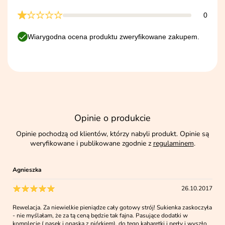
0
Wiarygodna ocena produktu zweryfikowane zakupem.
Opinie o produkcie
Opinie pochodzą od klientów, którzy nabyli produkt. Opinie są
weryfikowane i publikowane zgodnie z
regulaminem
.
Agnieszka
26.10.2017
Rewelacja. Za niewielkie pieniądze cały gotowy strój! Sukienka zaskoczyła
- nie myślałam, że za tą ceną będzie tak fajna. Pasujące dodatki w
komplecie ( pasek i opaska z piórkiem), do tego kabaretki i perły i wyszło