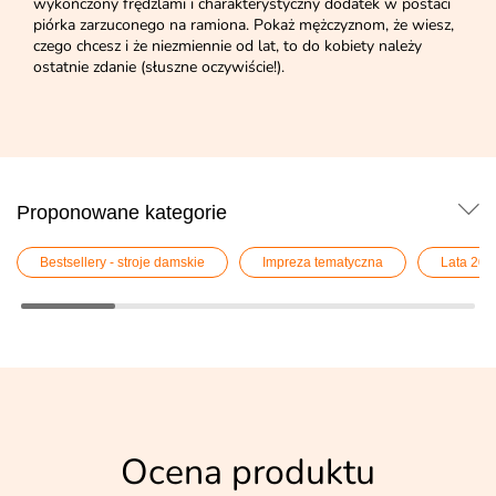
wykończony frędzlami i charakterystyczny dodatek w postaci
piórka zarzuconego na ramiona. Pokaż mężczyznom, że wiesz,
czego chcesz i że niezmiennie od lat, to do kobiety należy
ostatnie zdanie (słuszne oczywiście!).
Proponowane kategorie
Bestsellery - stroje damskie
Impreza tematyczna
Lata 20. i
Ocena produktu