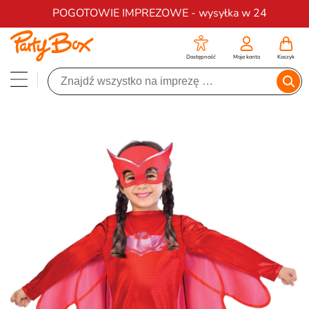
Darmowa dostawa na zamówienia od 200 zł
POGOTOWIE IMPREZOWE - wysyłka w 24
Dostępność
Moje konto
Koszyk