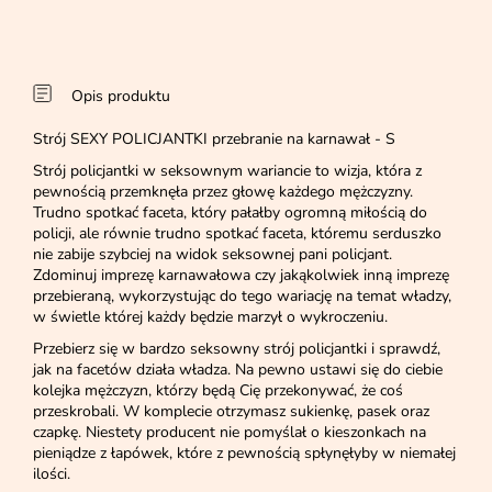
Opis produktu
Strój SEXY POLICJANTKI przebranie na karnawał - S
Strój policjantki w seksownym wariancie to wizja, która z
pewnością przemknęła przez głowę każdego mężczyzny.
Trudno spotkać faceta, który pałałby ogromną miłością do
policji, ale równie trudno spotkać faceta, któremu serduszko
nie zabije szybciej na widok seksownej pani policjant.
Zdominuj imprezę karnawałowa czy jakąkolwiek inną imprezę
przebieraną, wykorzystując do tego wariację na temat władzy,
w świetle której każdy będzie marzył o wykroczeniu.
Przebierz się w bardzo seksowny strój policjantki i sprawdź,
jak na facetów działa władza. Na pewno ustawi się do ciebie
kolejka mężczyzn, którzy będą Cię przekonywać, że coś
przeskrobali. W komplecie otrzymasz sukienkę, pasek oraz
czapkę. Niestety producent nie pomyślał o kieszonkach na
pieniądze z łapówek, które z pewnością spłynęłyby w niemałej
ilości.