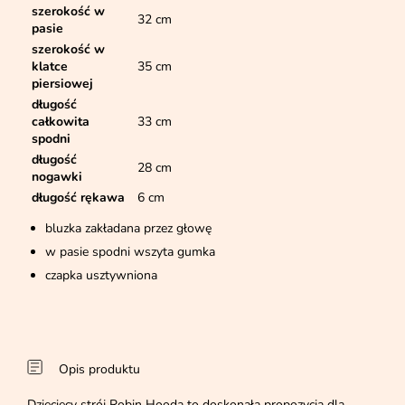
szerokość w
32 cm
pasie
szerokość w
klatce
35 cm
piersiowej
długość
całkowita
33 cm
spodni
długość
28 cm
nogawki
długość rękawa
6 cm
bluzka zakładana przez głowę
w pasie spodni wszyta gumka
czapka usztywniona
Opis produktu
Dziecięcy strój Robin Hooda to doskonała propozycja dla