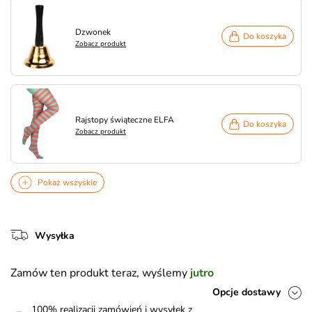
Dzwonek
Do koszyka
Zobacz produkt
Rajstopy świąteczne ELFA
Do koszyka
Zobacz produkt
Pokaż wszyskie
Wysyłka
Zamów ten produkt teraz, wyślemy
jutro
Opcje dostawy
100% realizacji zamówień i wysyłek z