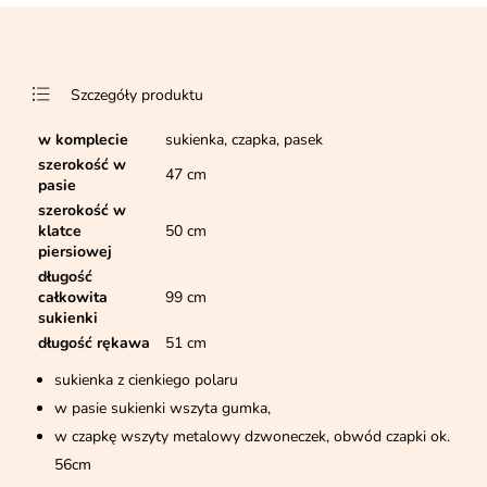
Szczegóły produktu
w komplecie
sukienka, czapka, pasek
szerokość w
47 cm
pasie
szerokość w
klatce
50 cm
piersiowej
długość
całkowita
99 cm
sukienki
długość rękawa
51 cm
sukienka z cienkiego polaru
w pasie sukienki wszyta gumka,
w czapkę wszyty metalowy dzwoneczek, obwód czapki ok.
56cm