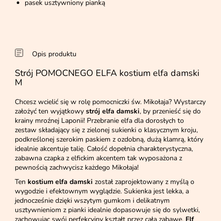
pasek usztywniony pianką
Opis produktu
Strój POMOCNEGO ELFA kostium elfa damski
M
Chcesz wcielić się w rolę pomocniczki św. Mikołaja? Wystarczy
założyć ten wyjątkowy
strój elfa damski
, by przenieść się do
krainy mroźnej Laponii! Przebranie elfa dla dorosłych to
zestaw składający się z zielonej sukienki o klasycznym kroju,
podkreślonej szerokim paskiem z ozdobną, dużą klamrą, który
idealnie akcentuje talię. Całość dopełnia charakterystyczna,
zabawna czapka z elfickim akcentem tak wyposażona z
pewnością zachwycisz każdego Mikołaja!
Ten
kostium elfa damski
został zaprojektowany z myślą o
wygodzie i efektownym wyglądzie. Sukienka jest lekka, a
jednocześnie dzięki wszytym gumkom i delikatnym
usztywnieniom z pianki idealnie dopasowuje się do sylwetki,
zachowując swój perfekcyjny kształt przez całą zabawę.
Elf