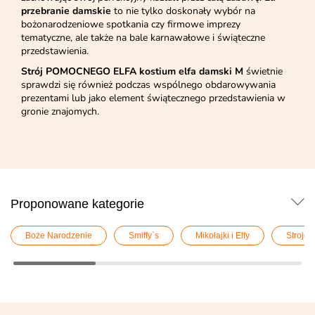
przebranie damskie
to nie tylko doskonały wybór na
bożonarodzeniowe spotkania czy firmowe imprezy
tematyczne, ale także na bale karnawałowe i świąteczne
przedstawienia.
Strój POMOCNEGO ELFA kostium elfa damski M
świetnie
sprawdzi się również podczas wspólnego obdarowywania
prezentami lub jako element świątecznego przedstawienia w
gronie znajomych.
Proponowane kategorie
Boże Narodzenie
Smiffy`s
Mikołajki i Elfy
Stroje E