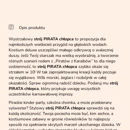
Opis produktu
Wystrzałowy
strój PIRATA chłopca
to propozycja dla
najmłodszych wielbicieli przygód na głębokich wodach.
Kostium deluxe uszczęśliwi małego odkrywcę o walecznej
duszy. Jeśli Twój starszak ma wielką wyobraźnię, a tworzenie
różnych scenerii rodem z ,,Piratów z Karaibów’’ to dla niego
codzienność, to
strój PIRATA chłopca
szybko okaże się
strzałem w 10! W tak zaprojektowanej kreacji każdy poczuje
się wyjątkowo. Wilk morski, żeglarz i rozbójnik w całej
okazałości. Spraw ogromną radość dziecku. Podaruj mu
strój
PIRATA chłopca
, który przykuje uwagę wszystkich
uczestników karnawałowej imprezy.
Pirackie kinder party, szkolna choinka, a może przebierany
sylwester? Stylowy
strój PIRATA chłopca
sprawdzi się na
każdą okoliczność. Twoja pociecha może być, kim zechce, a
kostiumowe zabawy w gronie rówieśników to najlepszy
sposób na spełnianie skrytych marzeń ukochanego dziecka. W