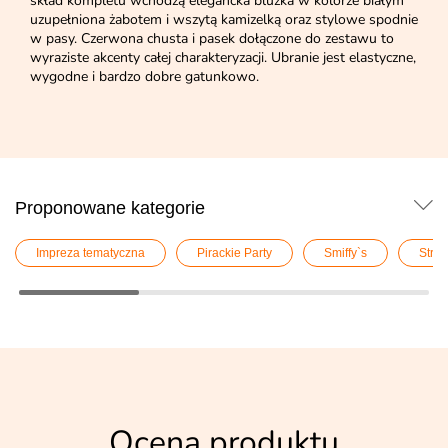
skład kompletu wchodzą elegancka bluzka w kolorze białym
uzupełniona żabotem i wszytą kamizelką oraz stylowe spodnie
w pasy. Czerwona chusta i pasek dołączone do zestawu to
wyraziste akcenty całej charakteryzacji. Ubranie jest elastyczne,
wygodne i bardzo dobre gatunkowo.
Proponowane kategorie
Impreza tematyczna
Pirackie Party
Smiffy`s
Stro
Ocena produktu