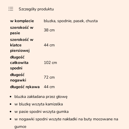
Szczegóły produktu
w komplecie
bluzka, spodnie, pasek, chusta
szerokość w
38 cm
pasie
szerokość w
klatce
44 cm
piersiowej
długość
całkowita
102 cm
spodni
długość
72 cm
nogawki
długość rękawa
44 cm
bluzka zakładana przez głowę
w bluzkę wszyta kamizelka
w pasie spodni wszyta gumka
w nogawki spodni wszyte nakładki na buty mocowane na
gumce