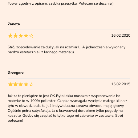
Towar zgodny z opisem, szybka przesyłka .Polecam serdecznie:)
Żaneta
16.02.2020
Strój zdecydowanie za duży jak na rozmiar L. A jednocześnie wykonany
bardzo estetycznie i z ładnego materiału.
Grzegorz
15.02.2015
Jak za te pieniądze to jest OK.Była lekka masakra z wypracowanie bo
materiał to w 100% poliester. Czapka wymagała wycięcia małego klina z
tyłu w obwodzie ale to już indywidualna sprawa obwodu mojej głowy.
Ogólnie pełna satysfakcja. Ja u krawcowej dorobiłem tylko pogody na
koszulę. Gdyby się czepiać to tylko tego mi zabrakło w zestawie. Strój
polecam!