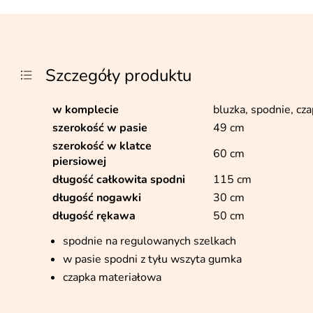
Szczegóły produktu
w komplecie
bluzka, spodnie, cz
szerokość w pasie
49 cm
szerokość w klatce
60 cm
piersiowej
długość całkowita spodni
115 cm
długość nogawki
30 cm
długość rękawa
50 cm
spodnie na regulowanych szelkach
w pasie spodni z tyłu wszyta gumka
czapka materiałowa