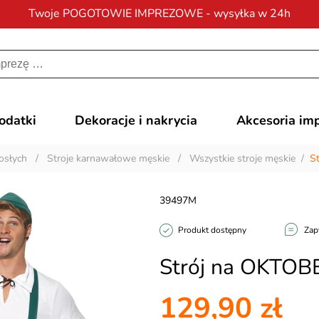
Twoje POGOTOWIE IMPREZOWE - wysyłka w 24h
Darmowa dostawa
na zamówienia od 200 zł
dodatki
Dekoracje i nakrycia
Akcesoria im
osłych
/
Stroje karnawałowe męskie
/
Wszystkie stroje męskie
/
S
39497M
Produkt dostępny
Zap
Strój na OKTOB
129,90 zł