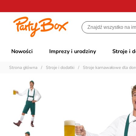
Nowości
Imprezy i urodziny
Stroje i 
Strona główna
/
Stroje i dodatki
/
Stroje karnawałowe dla dor