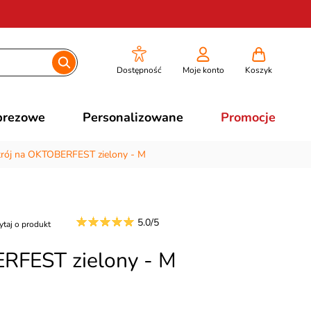
Dostępność
Moje konto
Koszyk
prezowe
Personalizowane
Promocje
trój na OKTOBERFEST zielony - M
5.0/5
ytaj o produkt
ERFEST zielony - M