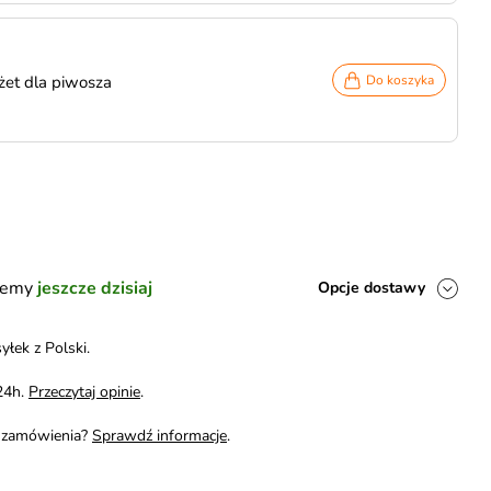
et dla piwosza
Do koszyka
ślemy
jeszcze dzisiaj
Opcje dostawy
yłek z Polski.
24h.
Przeczytaj opinie
.
i zamówienia?
Sprawdź informacje
.