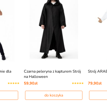
ie dla
Czarna peleryna z kapturem Strój
Strój ARA
na Halloween
59,90zł
79,90zł
do koszyka