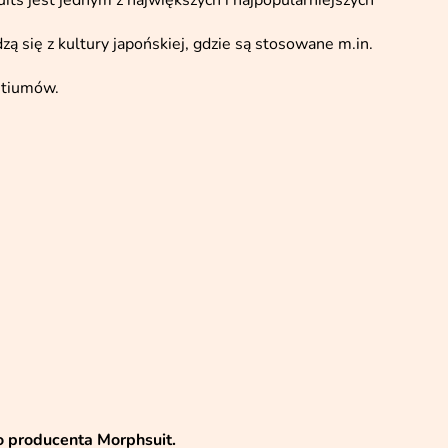
ts jest jednym z największych i najpopularniejszych
zą się z kultury japońskiej, gdzie są stosowane m.in.
stiumów.
o producenta Morphsuit.