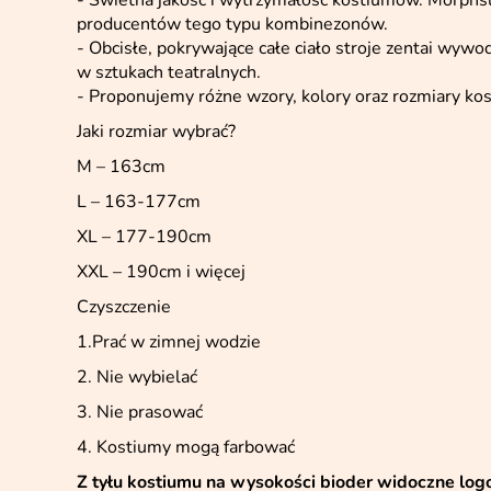
- Świetna jakość i wytrzymałość kostiumów. Morphsui
producentów tego typu kombinezonów.
- Obcisłe, pokrywające całe ciało stroje zentai wywod
w sztukach teatralnych.
- Proponujemy różne wzory, kolory oraz rozmiary ko
Jaki rozmiar wybrać?
M – 163cm
L – 163-177cm
XL – 177-190cm
XXL – 190cm i więcej
Czyszczenie
1.Prać w zimnej wodzie
2. Nie wybielać
3. Nie prasować
4. Kostiumy mogą farbować
Z tyłu kostiumu na wysokości bioder widoczne log