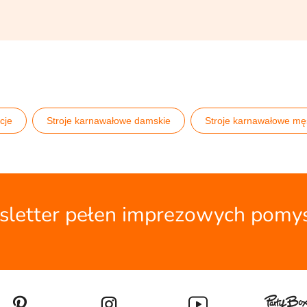
cje
Stroje karnawałowe damskie
Stroje karnawałowe mę
ór kawalerski
Wszystkie stroje damskie
Wszystkie stroj
letter pełen imprezowych pomy