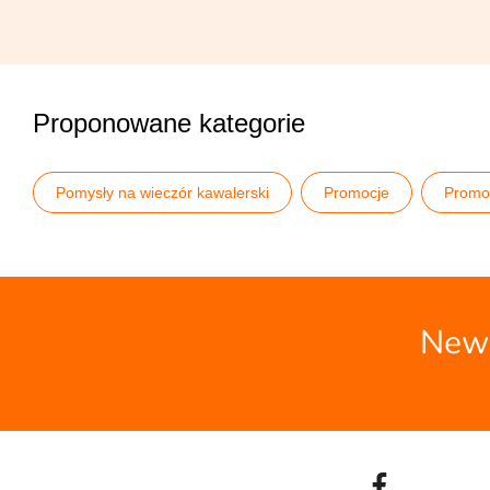
Proponowane kategorie
Pomysły na wieczór kawalerski
Promocje
Promo
Stroje na wieczór kawalerski
Stroje Zentai
Wiecz
News