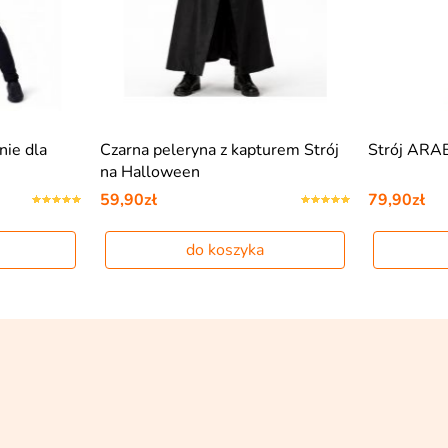
ie dla
Czarna peleryna z kapturem Strój
Strój ARA
na Halloween
59,90zł
79,90zł
do koszyka