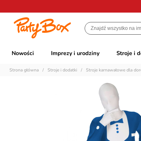
Nowości
Imprezy i urodziny
Stroje i 
Strona główna
/
Stroje i dodatki
/
Stroje karnawałowe dla dor