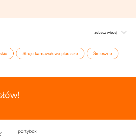
zobacz więcej
skie
Stroje karnawałowe plus size
Śmieszne
e męskie
słów!