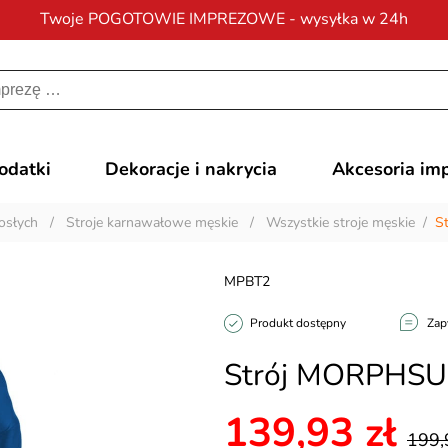
Twoje POGOTOWIE IMPREZOWE - wysyłka w 24h
Darmowa dostawa
na zamówienia od 200 zł
dodatki
Dekoracje i nakrycia
Akcesoria im
osłych
/
Stroje karnawałowe męskie
/
Wszystkie stroje męskie
/
S
MPBT2
Produkt dostępny
Zap
Strój MORPHSUI
139,93 zł
199,