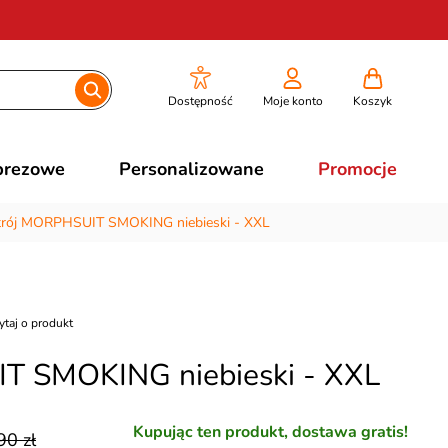
Dostępność
Moje konto
Koszyk
prezowe
Personalizowane
Promocje
trój MORPHSUIT SMOKING niebieski - XXL
ytaj o produkt
T SMOKING niebieski - XXL
Kupując ten produkt, dostawa gratis!
90 zł