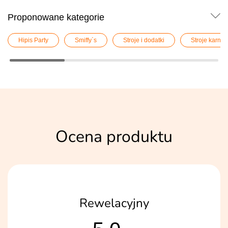
Proponowane kategorie
Hipis Party
Smiffy`s
Stroje i dodatki
Stroje karna
Ocena produktu
Rewelacyjny