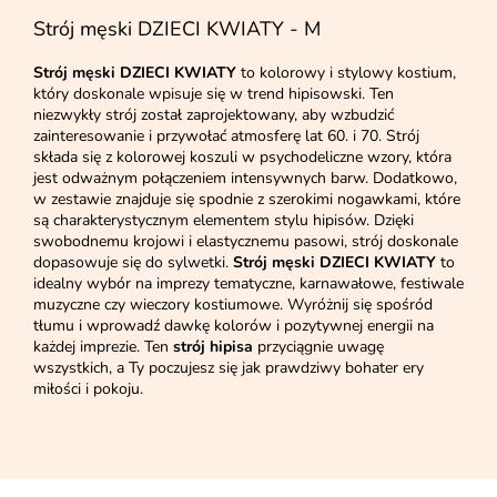
Strój męski DZIECI KWIATY - M
Strój męski DZIECI KWIATY
to kolorowy i stylowy kostium,
który doskonale wpisuje się w trend hipisowski. Ten
niezwykły strój został zaprojektowany, aby wzbudzić
zainteresowanie i przywołać atmosferę lat 60. i 70. Strój
składa się z kolorowej koszuli w psychodeliczne wzory, która
jest odważnym połączeniem intensywnych barw. Dodatkowo,
w zestawie znajduje się spodnie z szerokimi nogawkami, które
są charakterystycznym elementem stylu hipisów. Dzięki
swobodnemu krojowi i elastycznemu pasowi, strój doskonale
dopasowuje się do sylwetki.
Strój męski DZIECI KWIATY
to
idealny wybór na imprezy tematyczne, karnawałowe, festiwale
muzyczne czy wieczory kostiumowe. Wyróżnij się spośród
tłumu i wprowadź dawkę kolorów i pozytywnej energii na
każdej imprezie. Ten
strój hipisa
przyciągnie uwagę
wszystkich, a Ty poczujesz się jak prawdziwy bohater ery
miłości i pokoju.