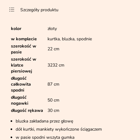
Szczegóły produktu
kolor
złoty
w komplecie
kurtka, bluzka, spodnie
szerokość w
22 cm
pasie
szerokość w
klatce
3232 cm
piersiowej
długość
całkowita
87 cm
spodni
długość
50 cm
nogawki
długość rękawa
30 cm
bluzka zakładana przez głowę
dół kurtki, mankiety wykończone ściągaczem
w pasie spodni wszyta gumka