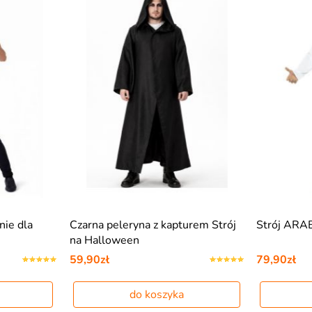
ie dla
Czarna peleryna z kapturem Strój
Strój ARA
na Halloween
59,90zł
79,90zł
do koszyka