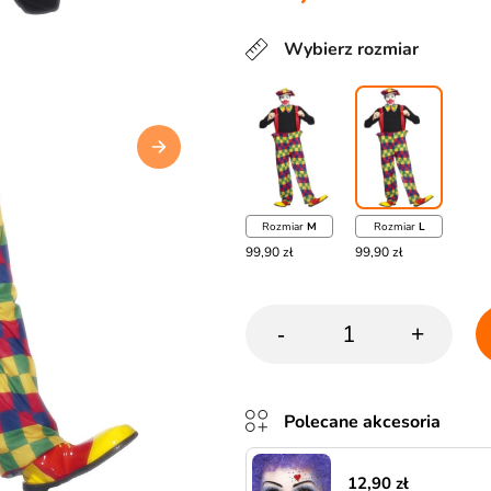
Wybierz rozmiar
Rozmiar
M
Rozmiar
L
99,90 zł
99,90 zł
-
+
Polecane akcesoria
12,90 zł