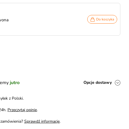
wona
Do koszyka
ślemy
jutro
Opcje dostawy
yłek z Polski.
24h.
Przeczytaj opinie
.
i zamówienia?
Sprawdź informacje
.