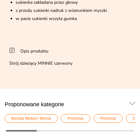
sukienka zakładana przez głowę
z przodu sukienki nadruk z wizerunkiem myszki
w pasie sukienki wszyta gumka
Opis produktu
Strój dziecięcy MINNIE czerwony
Proponowane kategorie
Myszka Mickey i Minnie
Promocje
Promocje
Stro