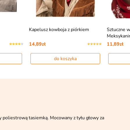
Kapelusz kowboja z piórkiem
Sztuczne 
Meksykani
14,89zł
11,89zł
do koszyka
y poliestrową tasiemką. Mocowany z tyłu głowy za