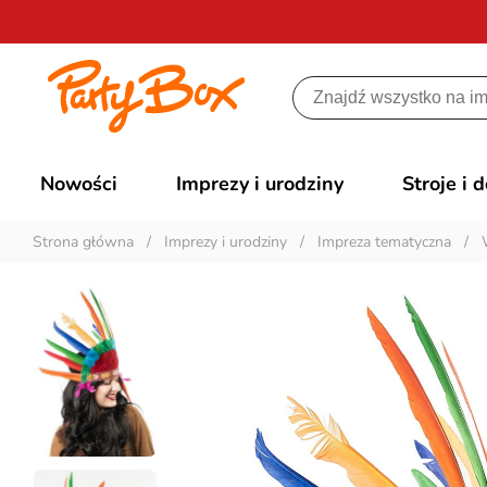
Nowości
Imprezy i urodziny
Stroje i 
Strona główna
/
Imprezy i urodziny
/
Impreza tematyczna
/