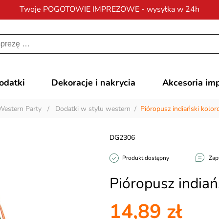
Twoje POGOTOWIE IMPREZOWE - wysyłka w 24h
Darmowa dostawa
na zamówienia od 200 zł
dodatki
Dekoracje i nakrycia
Akcesoria im
Western Party
/
Dodatki w stylu western
/
Pióropusz indiański kolo
DG2306
Produkt dostępny
Zap
Pióropusz india
14,89 zł