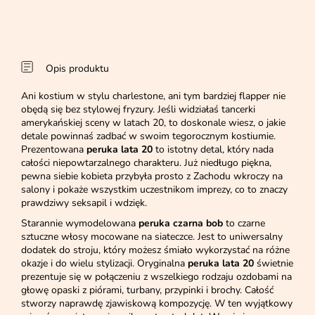
Opis produktu
Ani kostium w stylu charlestone, ani tym bardziej flapper nie
obędą się bez stylowej fryzury. Jeśli widziałaś tancerki
amerykańskiej sceny w latach 20, to doskonale wiesz, o jakie
detale powinnaś zadbać w swoim tegorocznym kostiumie.
Prezentowana
peruka lata 20
to istotny detal, który nada
całości niepowtarzalnego charakteru. Już niedługo piękna,
pewna siebie kobieta przybyła prosto z Zachodu wkroczy na
salony i pokaże wszystkim uczestnikom imprezy, co to znaczy
prawdziwy seksapil i wdzięk.
Starannie wymodelowana
peruka czarna bob
to czarne
sztuczne włosy mocowane na siateczce. Jest to uniwersalny
dodatek do stroju, który możesz śmiało wykorzystać na różne
okazje i do wielu stylizacji. Oryginalna
peruka lata 20
świetnie
prezentuje się w połączeniu z wszelkiego rodzaju ozdobami na
głowę opaski z piórami, turbany, przypinki i brochy. Całość
stworzy naprawdę zjawiskową kompozycję. W ten wyjątkowy