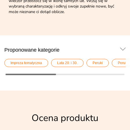
wieczór przeistocz się w ikonę tamtych lat. Wczuj się w
wybraną charakteryzację i odkryj swoje zupełnie nowe, być
może nieznane ci dotąd oblicze.
Proponowane kategorie
Impreza tematyczna
Lata 20. i 30.
Peruki
Peruki 
Ocena produktu