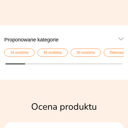
Proponowane kategorie
18 urodziny
40 urodziny
50 urodziny
Dekoracje i
Ocena produktu