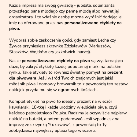
Każda impreza ma swoją gwiazdę - jubilata, solenizanta,
przyszłego pana młodego czy pannę młodą albo nawet jej
organizatora. I tę właśnie osobę można wyróżnić dodając jej
imię na oferowane przez nas
p
ersonalizowane etykiety na
piwo.
Wyobraź sobie zaskoczenie gości, gdy zamiast Lecha czy
Żywca przyniesiesz skrzynkę Zdzisławów (Mariuszów,
Staszków, Wojtków czy jakkolwiek inaczej).
Nasze
p
ersonalizowane etykiety na piwo
są wystarczająco
duże, by zakryć etykietę każdej popularnej marki na polskim
rynku. Takie etykiety to również świetny pomysł na
prezent
dla piwowara
. Jeśli wśród Twoich znajomych jest jakiś
miłośnik piwa i domowy browarnik to z pewnością ten zestaw
naklejek przyda mu się w ogromnych ilościach.
Komplet etykiet na piwo to idealny prezent na wieczór
kawalerski, 18-tkę i każde urodziny wielbiciela piwa, czyli
każdego pełnoletniego Polaka. Radzimy je oczywiście najpierw
nakleić na butelki, a potem podarować. Jeśli wpadniesz na
imprezę ze skrzynką "Łukaszów", z pewnością to Ty
zdobędziesz największy aplauz tego wieczoru.