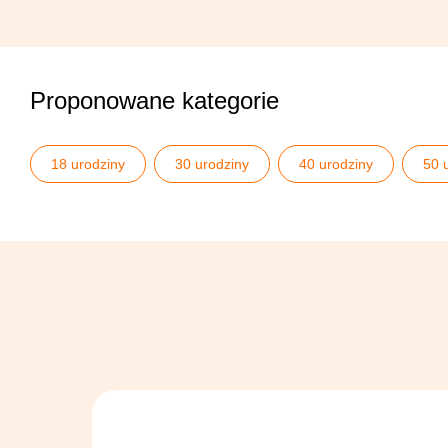
Proponowane kategorie
18 urodziny
30 urodziny
40 urodziny
50 
Naklejki personalizowane
Personalizowane etykiety na b
Pomysły na 50 urodziny
Serwowanie napojów
Ś