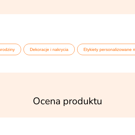
urodziny
Dekoracje i nakrycia
Etykiety personalizowane 
utelki
Pomysły na 18 urodziny
Pomysły na 30 urodziny
mieszne prezenty na 18 urodziny
Urodziny dorosłych
Wi
Ocena produktu