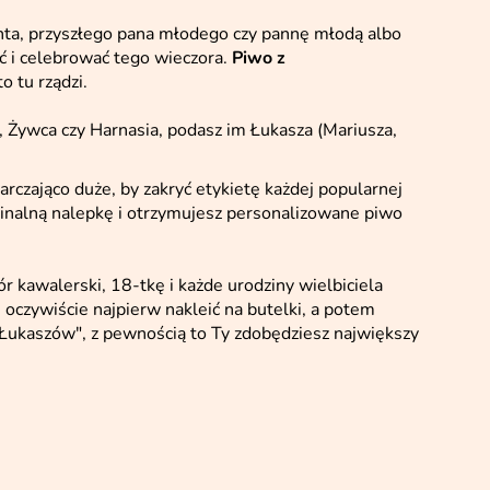
anta, przyszłego pana młodego czy pannę młodą albo
ić i celebrować tego wieczora.
Piwo z
o tu rządzi.
 Żywca czy Harnasia, podasz im Łukasza (Mariusza,
rczająco duże, by zakryć etykietę każdej popularnej
ginalną nalepkę i otrzymujesz personalizowane piwo
r kawalerski, 18-tkę i każde urodziny wielbiciela
 oczywiście najpierw nakleić na butelki, a potem
"Łukaszów", z pewnością to Ty zdobędziesz największy