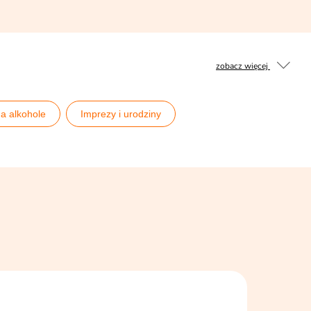
zobacz więcej
na alkohole
Imprezy i urodziny
Pomysły na 40 urodziny
eczór kawalerski