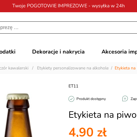
Twoje POGOTOWIE IMPREZOWE - wysyłka w 24h
Darmowa dostawa
na zamówienia od 200 zł
dodatki
Dekoracje i nakrycia
Akcesoria im
zór kawalerski
/
Etykiety personalizowane na alkohole
/
Etykieta n
ET11
Produkt dostępny
Zap
Etykieta na piw
4,90 zł