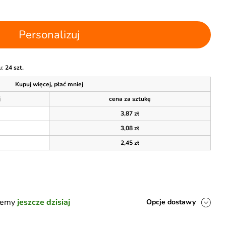
Personalizuj
u:
24 szt.
Kupuj więcej, płać mniej
j
cena za sztukę
3,87 zł
3,08 zł
2,45 zł
ślemy
jeszcze dzisiaj
Opcje dostawy