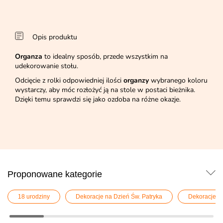
Opis produktu
Organza
to idealny sposób, przede wszystkim na
udekorowanie stołu.
Odcięcie z rolki odpowiedniej ilości
organzy
wybranego koloru
wystarczy, aby móc rozłożyć ją na stole w postaci bieżnika.
Dzięki temu sprawdzi się jako ozdoba na różne okazje.
Proponowane kategorie
18 urodziny
Dekoracje na Dzień Św. Patryka
Dekoracje n