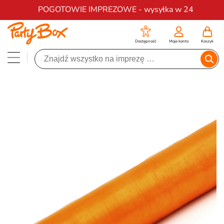
Darmowa dostawa na zamówienia od 200 zł
POGOTOWIE IMPREZOWE - wysyłka w 24
Dostępność
Moje konto
Koszyk