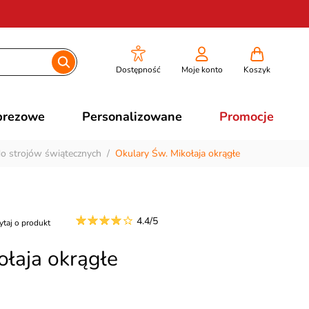
Dostępność
Moje konto
Koszyk
prezowe
Personalizowane
Promocje
do strojów świątecznych
/
Okulary Św. Mikołaja okrągłe
4.4/5
ytaj o produkt
ołaja okrągłe