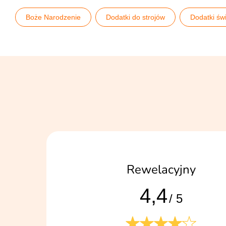
Boże Narodzenie
Dodatki do strojów
Dodatki św
Stroje i dodatki
Wszystkie dodatki do strojów świąteczn
Rewelacyjny
4,4
/ 5