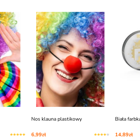
Nos klauna plastikowy
Biała farbk
6,99zł
14,89zł