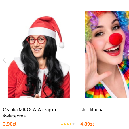
Czapka MIKOŁAJA czapka
Nos klauna
świąteczna
3,90zł
4,89zł