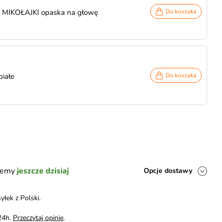
 MIKOŁAJKI opaska na głowę
Do koszyka
białe
Do koszyka
ślemy
jeszcze dzisiaj
Opcje dostawy
yłek z Polski.
24h.
Przeczytaj opinie
.