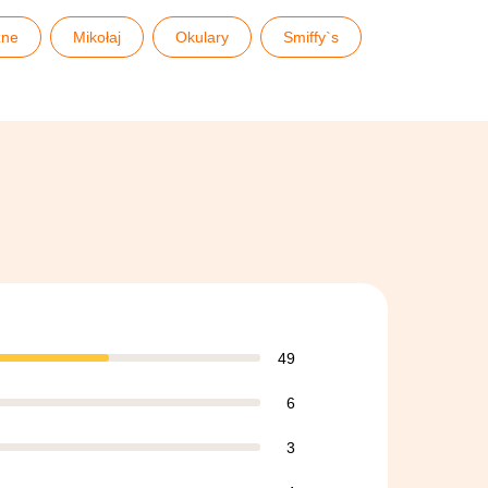
zne
Mikołaj
Okulary
Smiffy`s
49
6
3