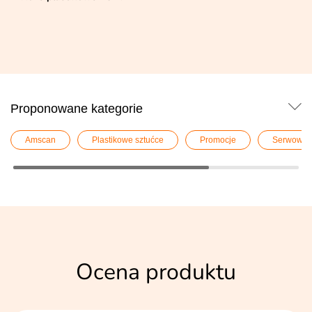
Proponowane kategorie
Amscan
Plastikowe sztućce
Promocje
Serwowan
Ocena produktu